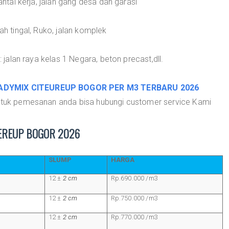
antai kerja, jalan gang desa dan garasi
ah tingal, Ruko, jalan komplek
: jalan raya kelas 1 Negara, beton precast,dll.
ADYMIX CITEUREUP BOGOR PER M3 TERBARU 2026
untuk pemesanan anda bisa hubungi customer service Kami
EREUP BOGOR 2026
SLUMP
HARGA
12 ±
2 cm
Rp.690.000 /m3
12 ±
2 cm
Rp.750.000 /m3
12 ±
2 cm
Rp.770.000 /m3