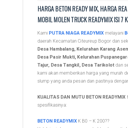
HARGA BETON READY MIX, HARGA READ
MOBIL MOLEN TRUCK READYMIX ISI 7 
Kami
PUTRA NIAGA READYMIX
melayani
B
daerah Kecamatan Citeureup Bogor dan sekit
Desa Hambalang, Kelurahan Karang Asem
Desa Pasir Mukti, Kelurahan Puspanegara
Tajur, Desa Tangkil, Desa Tarikolot
dan se
kami akan memberikan harga yang murah de
slump yang anda pesan dan pastinya denga
KUALITAS DAN MUTU BETON READYMIX
t
spesifikasinya:
BETON READYMIX
K B0 – K 200??