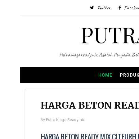
Twitter
Facebo
PUTR
Putraniagareadymix Adalah Penyedia Bet
HOME
PRODUK
HARGA BETON READ
By
Putra Niaga Readymix
HARGA BETON READY MIX CITEURE