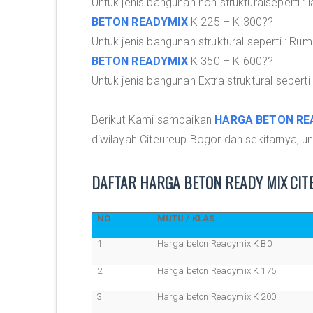
Untuk jenis bangunan non strukturalseperti : l
BETON READYMIX
K 225 – K 300??
Untuk jenis bangunan struktural seperti : Rum
BETON READYMIX
K 350 – K 600??
Untuk jenis bangunan Extra struktural seperti 
Berikut Kami sampaikan
HARGA BETON RE
diwilayah Citeureup Bogor dan sekitarnya, 
DAFTAR HARGA BETON READY MIX CIT
NO
MUTU / KLAS
1
Harga beton Readymix K B0
2
Harga beton Readymix K 175
3
Harga beton Readymix K 200