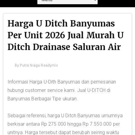
Harga U Ditch Banyumas
Per Unit 2026 Jual Murah U
Ditch Drainase Saluran Air
By
Putra Niaga Readymix
Informasi Harga U-Dith Banyumas dan pemesanan
hubungi customer service kami. Jual U-DITCH di
Banyumas Berbagai Tipe ukuran.
Sebagai referensi, harga U Ditch Banyumas umumnya
berkisar antara Rp 275.000 hingga Rp 7.550.000 per
unitnya. Harga tersebut dapat berubah seiring waktu