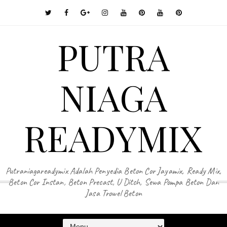
PUTRA
NIAGA
READYMIX
Putraniagareadymix Adalah Penyedia Beton Cor Jayamix, Ready Mix,
Beton Cor Instan, Beton Precast, U Ditch, Sewa Pompa Beton Dan
Jasa Trowel Beton