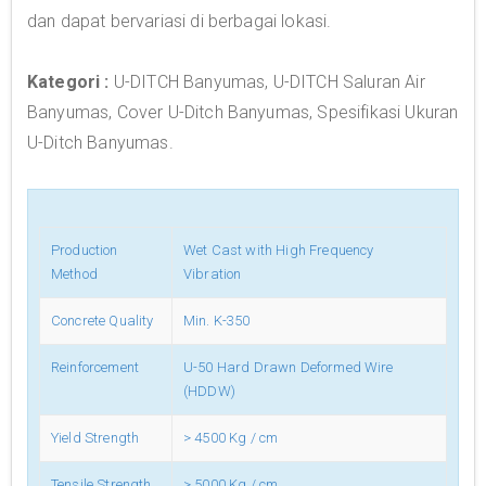
dan dapat bervariasi di berbagai lokasi.
Kategori :
U-DITCH Banyumas, U-DITCH Saluran Air
Banyumas, Cover U-Ditch Banyumas, Spesifikasi Ukuran
U-Ditch Banyumas.
Production
Wet Cast with High Frequency
Method
Vibration
Concrete Quality
Min. K-350
Reinforcement
U-50 Hard Drawn Deformed Wire
(HDDW)
Yield Strength
> 4500 Kg / cm
Tensile Strength
> 5000 Kg / cm