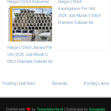
Harga U Ditch Kebumen
Harga U Ditch
Per Unit 2026 Jual Murah
Karanganyar Per Unit
U Ditch Drainase Saluran
2026 Jual Murah U Ditch
Air
Drainase Saluran Air
Harga U Ditch Jepara Per
Unit 2026 Jual Murah U
Ditch Drainase Saluran Air
Posting Lebih Baru
Beranda
Posting Lama
Crafted with
by
TemplatesYard
| Distributed by
Gooyaabi