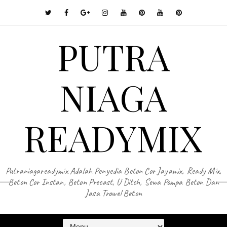
PUTRA
NIAGA
READYMIX
Putraniagareadymix Adalah Penyedia Beton Cor Jayamix, Ready Mix,
Beton Cor Instan, Beton Precast, U Ditch, Sewa Pompa Beton Dan
Jasa Trowel Beton