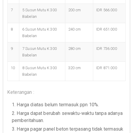
7
5 Susun Mutu K 300
200 cm
IDR 566.000
Babelan
8
6 Susun Mutu K 300
240 cm
IDR 651.000
Babelan
9
7 Susun Mutu K 300
280 cm
IDR 736.000
Babelan
10
8 Susun Mutu K 300
320 cm
IDR 871.000
Babelan
Keterangan :
1. Harga diatas belum termasuk ppn 10%.
2. Harga dapat berubah sewaktu-waktu tanpa adanya
pemberitahuan.
3. Harga pagar panel beton terpasang tidak termasuk