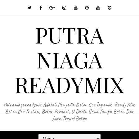
PUTRA
NIAGA
READYMIX
Putraniagareadymix Adalah Penyedia Beton Cor Jayamix, Ready Mix,
Beton Cor Instan, Beton Precast, U Ditch, Sewa Pompa Beton Dan
Jasa Trowel Beton