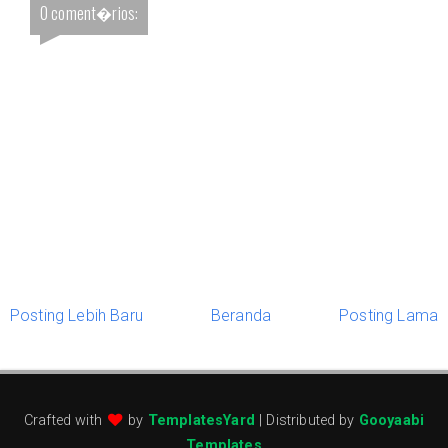
0 coment�rios:
Posting Lebih Baru
Beranda
Posting Lama
Crafted with
by
TemplatesYard
| Distributed by
Gooyaabi
Templates