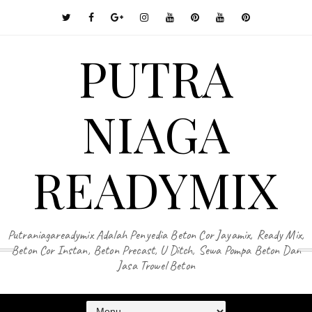
PUTRA
NIAGA
READYMIX
Putraniagareadymix Adalah Penyedia Beton Cor Jayamix, Ready Mix,
Beton Cor Instan, Beton Precast, U Ditch, Sewa Pompa Beton Dan
Jasa Trowel Beton