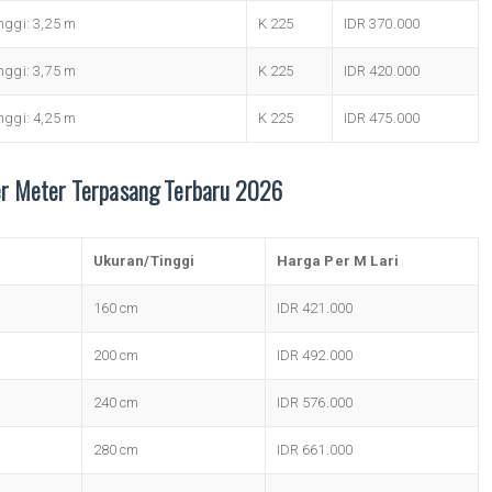
ggi: 3,25 m
K 225
IDR 370.000
ggi: 3,75 m
K 225
IDR 420.000
ggi: 4,25 m
K 225
IDR 475.000
r Meter Terpasang Terbaru 2026
Ukuran/Tinggi
Harga Per M Lari
160 cm
IDR 421.000
200 cm
IDR 492.000
240 cm
IDR 576.000
280 cm
IDR 661.000