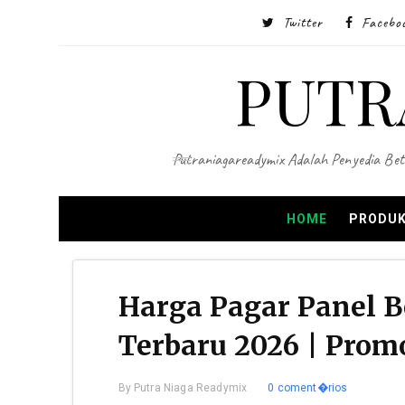
Twitter
Facebo
PUTR
Putraniagareadymix Adalah Penyedia Bet
HOME
PRODUK
Harga Pagar Panel 
Terbaru 2026 | Promo
By
Putra Niaga Readymix
0 coment�rios