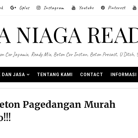
ok
Gplus
Instagram
Youtube
Pinterest
A NIAGA REA
on Cor Jayamix, Ready Mix, Beton Cor Instan, Beton Precast, U Ditch,
 DAN JASA
TENTANG KAMI
CONTACT
INFORMASI
Beton Pagedangan Murah
!!!