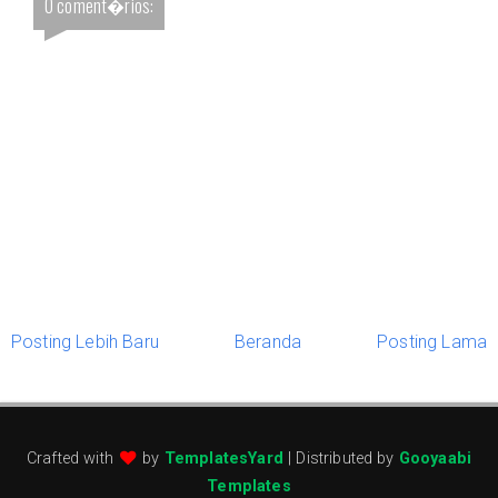
0 coment�rios:
Posting Lebih Baru
Beranda
Posting Lama
Crafted with
by
TemplatesYard
| Distributed by
Gooyaabi
Templates