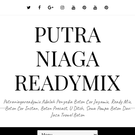
PUTRA
NIAGA
READYMIX
Putraniagareadymix Adalah Penyedia Beton Cor Jayamix, Ready Mix,
Beton Cor Instan, Beton Precast, U Ditch, Sewa Pompa Beton Dan
Jasa Trowel Beton