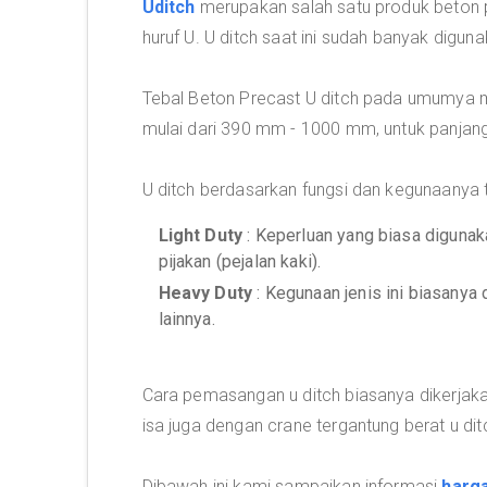
Uditch
merupakan salah satu produk beton pr
huruf U. U ditch saat ini sudah banyak digun
Tebal Beton Precast U ditch pada umumya m
mulai dari 390 mm - 1000 mm, untuk panjang 
U ditch berdasarkan fungsi dan kegunaanya te
Light Duty
: Keperluan yang biasa digunaka
pijakan (pejalan kaki).
Heavy Duty
: Kegunaan jenis ini biasanya 
lainnya.
Cara pemasangan u ditch biasanya dikerjak
isa juga dengan crane tergantung berat u dit
Dibawah ini kami sampaikan informasi
harga