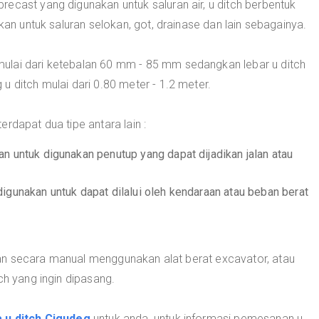
ecast yang digunakan untuk saluran air, u ditch berbentuk
akan untuk saluran selokan, got, drainase dan lain sebagainya.
ulai dari ketebalan 60 mm - 85 mm sedangkan lebar u ditch
u ditch mulai dari 0.80 meter - 1.2 meter.
rdapat dua tipe antara lain :
n untuk digunakan penutup yang dapat dijadikan jalan atau
digunakan untuk dapat dilalui oleh kendaraan atau beban berat
an secara manual menggunakan alat berat excavator, atau
ch yang ingin dipasang.
 u ditch Cigudeg
untuk anda, untuk informasi pemesanan u