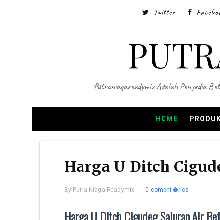
Twitter
Facebo
PUTR
Putraniagareadymix Adalah Penyedia Bet
HOME
PRODUK
Harga U Ditch Cigud
By
Putra Niaga Readymix
0 coment�rios
Harga U Ditch Cigudeg Saluran Air Be