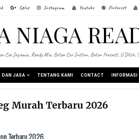
ok
Gplus
Instagram
Youtube
Pinterest
A NIAGA REA
on Cor Jayamix, Ready Mix, Beton Cor Instan, Beton Precast, U Ditch,
 DAN JASA
TENTANG KAMI
CONTACT
INFORMASI
eg Murah Terbaru 2026
ton Terbaru 2026