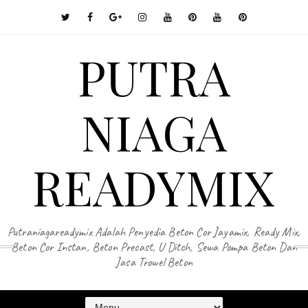
PUTRA
NIAGA
READYMIX
Putraniagareadymix Adalah Penyedia Beton Cor Jayamix, Ready Mix,
Beton Cor Instan, Beton Precast, U Ditch, Sewa Pompa Beton Dan
Jasa Trowel Beton