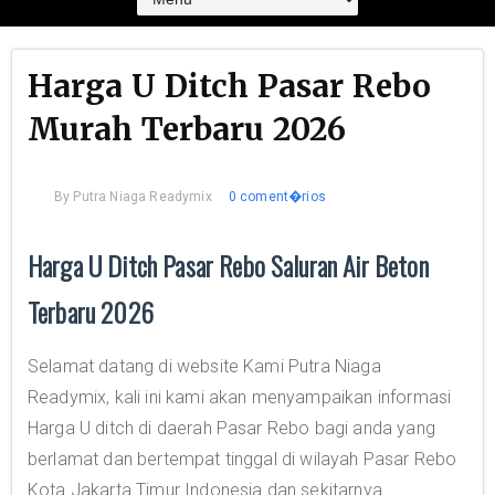
Harga U Ditch Pasar Rebo
Murah Terbaru 2026
By
Putra Niaga Readymix
0 coment�rios
Harga U Ditch Pasar Rebo Saluran Air Beton
Terbaru 2026
Selamat datang di website Kami Putra Niaga
Readymix, kali ini kami akan menyampaikan informasi
Harga U ditch di daerah Pasar Rebo bagi anda yang
berlamat dan bertempat tinggal di wilayah Pasar Rebo
Kota Jakarta Timur Indonesia dan sekitarnya.