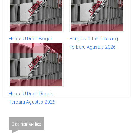
Harga U Ditch Bogor
Harga U Ditch Cikarang
Terbaru Agustus 2026
Terbaru Agustus 2026
Harga U Ditch Depok
Terbaru Agustus 2026
0 coment�rios: