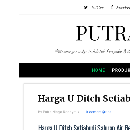
Twitter
Facebo
PUTR
Putraniagareadymix Adalah Penyedia Bet
HOME
PRODUK
Harga U Ditch Setia
By
Putra Niaga Readymix
0 coment�rios
Harga U Ditch Setiabudi Saluran Air 