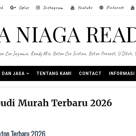
ok
Gplus
Instagram
Youtube
Pinterest
A NIAGA REA
on Cor Jayamix, Ready Mix, Beton Cor Instan, Beton Precast, U Ditch,
 DAN JASA
TENTANG KAMI
CONTACT
INFORMASI
budi Murah Terbaru 2026
Beton Terbaru 2026