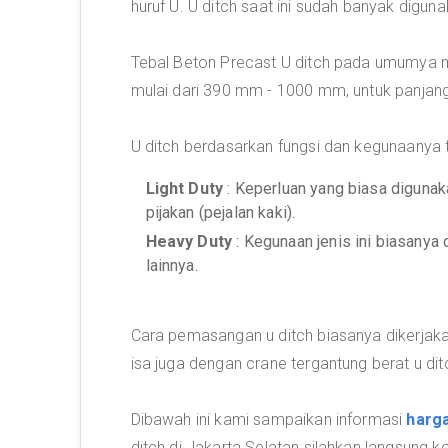
huruf U. U ditch saat ini sudah banyak digun
Tebal Beton Precast U ditch pada umumya m
mulai dari 390 mm - 1000 mm, untuk panjang 
U ditch berdasarkan fungsi dan kegunaanya te
Light Duty
: Keperluan yang biasa digunaka
pijakan (pejalan kaki).
Heavy Duty
: Kegunaan jenis ini biasanya 
lainnya.
Cara pemasangan u ditch biasanya dikerjak
isa juga dengan crane tergantung berat u dit
Dibawah ini kami sampaikan informasi
harga
ditch di Jakarta Selatan silahkan langsung 