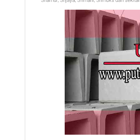
Sriamur, Srijaya, Srimahi, Srimukti dan sekita