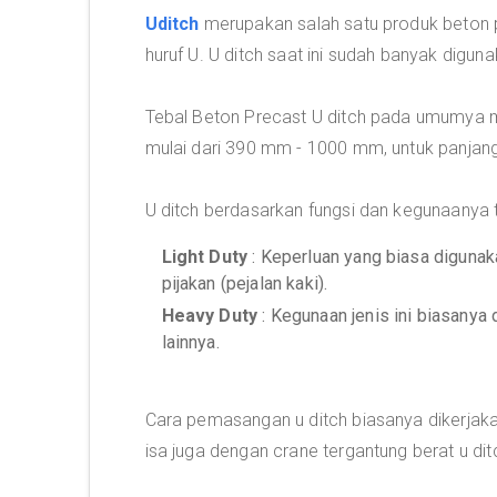
Uditch
merupakan salah satu produk beton pr
huruf U. U ditch saat ini sudah banyak digun
Tebal Beton Precast U ditch pada umumya m
mulai dari 390 mm - 1000 mm, untuk panjang 
U ditch berdasarkan fungsi dan kegunaanya te
Light Duty
: Keperluan yang biasa digunaka
pijakan (pejalan kaki).
Heavy Duty
: Kegunaan jenis ini biasanya 
lainnya.
Cara pemasangan u ditch biasanya dikerjak
isa juga dengan crane tergantung berat u dit