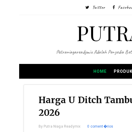
Twitter
Facebo
PUTR
Putraniagareadymix Adalah Penyedia Bet
HOME
PRODUK
Harga U Ditch Tamb
2026
By
Putra Niaga Readymix
0 coment�rios