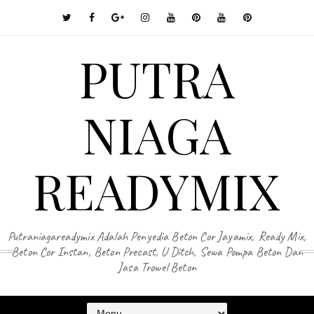
PUTRA
NIAGA
READYMIX
Putraniagareadymix Adalah Penyedia Beton Cor Jayamix, Ready Mix,
Beton Cor Instan, Beton Precast, U Ditch, Sewa Pompa Beton Dan
Jasa Trowel Beton