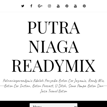
PUTRA
NIAGA
READYMIX
Putraniagareadymix Adalah Penyedia Beton Cor Jayamix, Ready Mix,
Beton Cor Instan, Beton Precast, U Ditch, Sewa Pompa Beton Dan
Jasa Trowel Beton