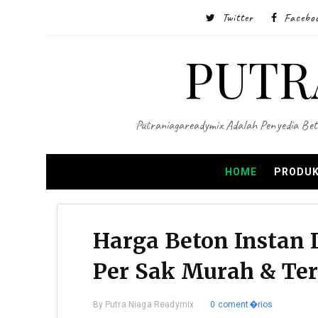
Twitter
Facebo
PUTR
Putraniagareadymix Adalah Penyedia Bet
HOME
PRODUK
Harga Beton Instan 
Per Sak Murah & Ter
By
Putra Niaga Readymix
0 coment�rios