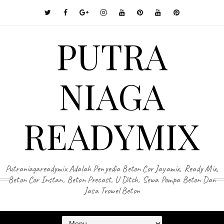
PUTRA
NIAGA
READYMIX
Putraniagareadymix Adalah Penyedia Beton Cor Jayamix, Ready Mix,
Beton Cor Instan, Beton Precast, U Ditch, Sewa Pompa Beton Dan
Jasa Trowel Beton