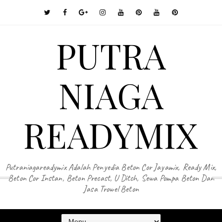
PUTRA
NIAGA
READYMIX
Putraniagareadymix Adalah Penyedia Beton Cor Jayamix, Ready Mix,
Beton Cor Instan, Beton Precast, U Ditch, Sewa Pompa Beton Dan
Jasa Trowel Beton