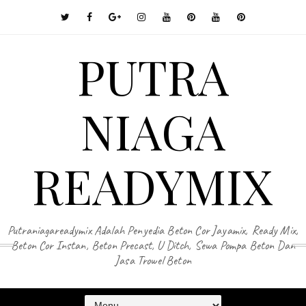
PUTRA
NIAGA
READYMIX
Putraniagareadymix Adalah Penyedia Beton Cor Jayamix, Ready Mix,
Beton Cor Instan, Beton Precast, U Ditch, Sewa Pompa Beton Dan
Jasa Trowel Beton