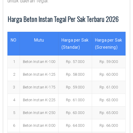
untuk daerah Tegal.
Harga Beton Instan Tegal Per Sak Terbaru 2026
NO
Mutu
Harga per Sak
Harga per Sak
(Standar)
(Screening)
1
Beton Instan K-100
Rp. 57.000
Rp. 59.000
2
Beton Instan K-125
Rp. 58.000
Rp. 60.000
3
Beton Instan K-175
Rp. 59.000
Rp. 61.000
4
Beton Instan K-225
Rp. 61.000
Rp. 63.000
5
Beton Instan K-250
Rp. 63.000
Rp. 65.000
6
Beton Instan K-300
Rp. 64.000
Rp. 66.000