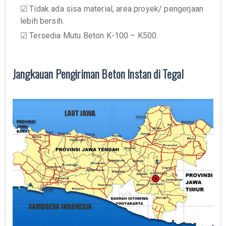
☑ Tidak ada sisa material, area proyek/ pengerjaan
lebih bersih.
☑ Tersedia Mutu Beton K-100 – K500.
Jangkauan Pengiriman Beton Instan di Tegal