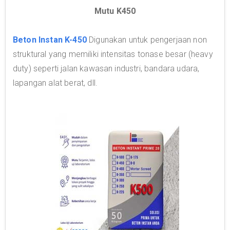
Mutu K450
Beton Instan K-450
Digunakan untuk pengerjaan non
struktural yang memiliki intensitas tonase besar (heavy
duty) seperti jalan kawasan industri, bandara udara,
lapangan alat berat, dll.