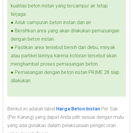
kualitas beton instan yang tercampur air tetap
terjaga.
● Aduk campuran beton instan dan air.
● Bersihkan area yang akan dilakukan pemasangan
dengan beton instan.
● Pastikan area tersebut bersih dari debu, minyak
atau partikel lainnya karena kotoran tersebut akan
menghambat proses pemasangan beton.
● Pemasangan dengan beton instan PRIME 28 siap
dilakukan.
Berikut ini adalah tabel
Harga Beton Instan
Per Sak
(Per Karung) yang dapat Anda pilih sesuai dengan mutu
yang ada gunakan dalam pelaksanaan pengecoran