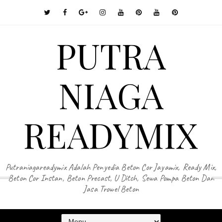
PUTRA
NIAGA
READYMIX
Putraniagareadymix Adalah Penyedia Beton Cor Jayamix, Ready Mix,
Beton Cor Instan, Beton Precast, U Ditch, Sewa Pompa Beton Dan
Jasa Trowel Beton