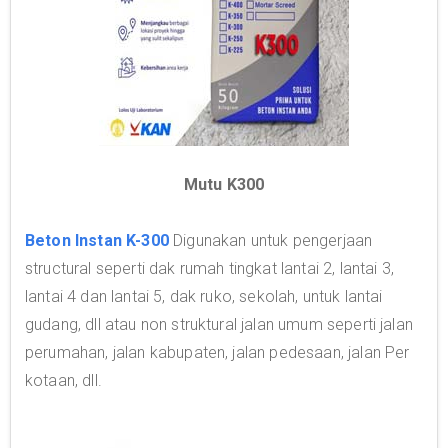
Mutu K300
Beton Instan K-300
Digunakan untuk pengerjaan
structural seperti dak rumah tingkat lantai 2, lantai 3,
lantai 4 dan lantai 5, dak ruko, sekolah, untuk lantai
gudang, dll atau non struktural jalan umum seperti jalan
perumahan, jalan kabupaten, jalan pedesaan, jalan Per
kotaan, dll.