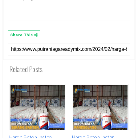
Share This
Related Posts
Harga Beton Instan
Harga Beton Instan