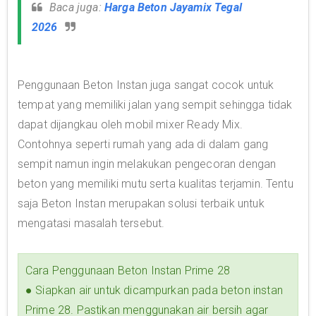
Baca juga:
Harga Beton Jayamix Tegal
2026
Penggunaan Beton Instan juga sangat cocok untuk
tempat yang memiliki jalan yang sempit sehingga tidak
dapat dijangkau oleh mobil mixer Ready Mix.
Contohnya seperti rumah yang ada di dalam gang
sempit namun ingin melakukan pengecoran dengan
beton yang memiliki mutu serta kualitas terjamin. Tentu
saja Beton Instan merupakan solusi terbaik untuk
mengatasi masalah tersebut.
Cara Penggunaan Beton Instan Prime 28
● Siapkan air untuk dicampurkan pada beton instan
Prime 28. Pastikan menggunakan air bersih agar