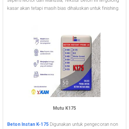
seperti Motor dan Manusia, Tekstur beton ini tergolong
kasar akan tetapi masih bias dihaluskan untuk finishing.
Mutu K175
Beton Instan K-175
Digunakan untuk pengecoran non