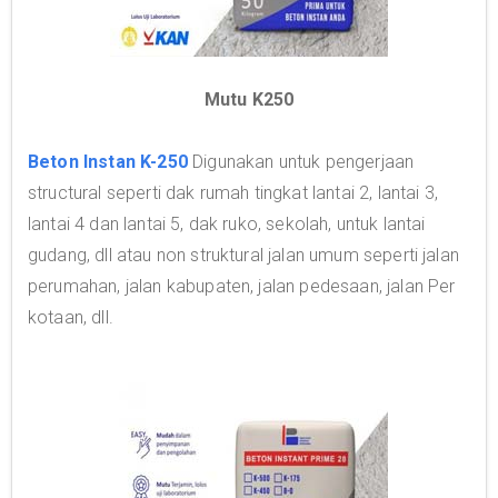
Mutu K250
Beton Instan K-250
Digunakan untuk pengerjaan
structural seperti dak rumah tingkat lantai 2, lantai 3,
lantai 4 dan lantai 5, dak ruko, sekolah, untuk lantai
gudang, dll atau non struktural jalan umum seperti jalan
perumahan, jalan kabupaten, jalan pedesaan, jalan Per
kotaan, dll.