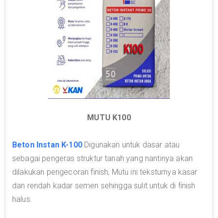
MUTU K100
Beton Instan K-100
Digunakan untuk dasar atau
sebagai pengeras struktur tanah yang nantinya akan
dilakukan pengecoran finish, Mutu ini teksturnya kasar
dan rendah kadar semen sehingga sulit untuk di finish
halus.