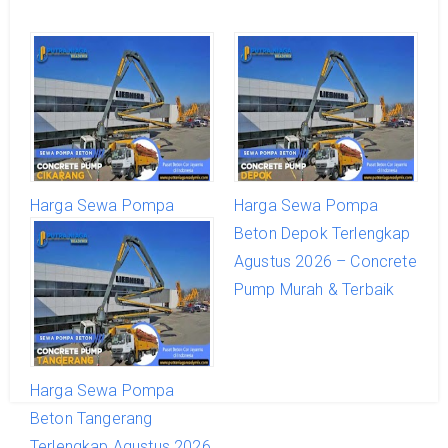
Harga Sewa Pompa
Harga Sewa Pompa
Beton Cikarang
Beton Depok Terlengkap
Terlengkap Agustus 2026
Agustus 2026 – Concrete
– Concrete Pump Murah
Pump Murah & Terbaik
& Terbaik
Harga Sewa Pompa
Beton Tangerang
Terlengkap Agustus 2026