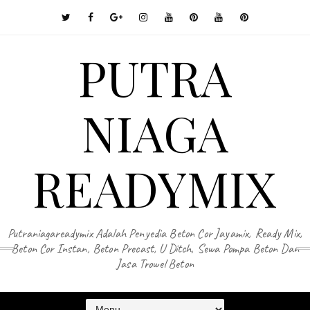
PUTRA
NIAGA
READYMIX
Putraniagareadymix Adalah Penyedia Beton Cor Jayamix, Ready Mix,
Beton Cor Instan, Beton Precast, U Ditch, Sewa Pompa Beton Dan
Jasa Trowel Beton