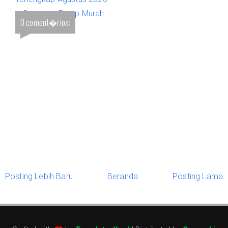
– Concrete Pump Murah
0 coment�rios:
& Terbaik
Posting Lebih Baru
Beranda
Posting Lama