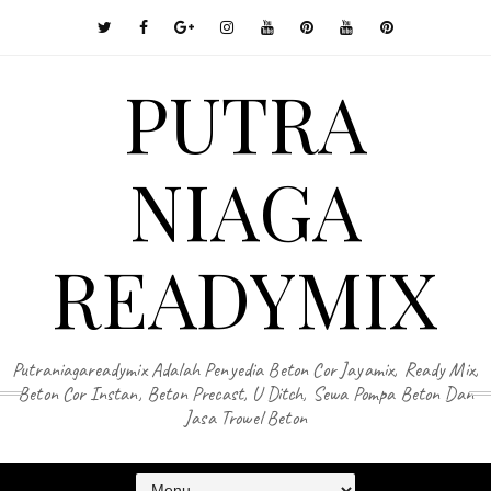
PUTRA
NIAGA
READYMIX
Putraniagareadymix Adalah Penyedia Beton Cor Jayamix, Ready Mix,
Beton Cor Instan, Beton Precast, U Ditch, Sewa Pompa Beton Dan
Jasa Trowel Beton