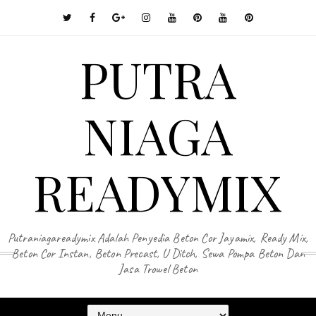
PUTRA
NIAGA
READYMIX
Putraniagareadymix Adalah Penyedia Beton Cor Jayamix, Ready Mix,
Beton Cor Instan, Beton Precast, U Ditch, Sewa Pompa Beton Dan
Jasa Trowel Beton