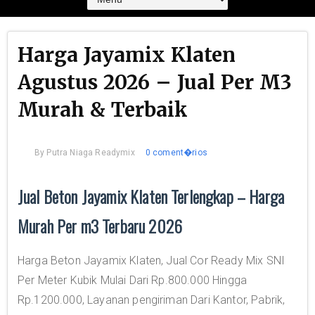
Harga Jayamix Klaten
Agustus 2026 – Jual Per M3
Murah & Terbaik
By
Putra Niaga Readymix
0 coment�rios
Jual Beton Jayamix Klaten Terlengkap – Harga
Murah Per m3 Terbaru 2026
Harga Beton Jayamix Klaten, Jual Cor Ready Mix SNI
Per Meter Kubik Mulai Dari Rp.800.000 Hingga
Rp.1200.000, Layanan pengiriman Dari Kantor, Pabrik,