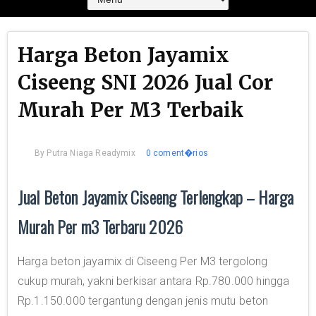
Harga Beton Jayamix
Ciseeng SNI 2026 Jual Cor
Murah Per M3 Terbaik
By
Putra Niaga Readymix
0 coment�rios
Jual Beton Jayamix Ciseeng Terlengkap – Harga
Murah Per m3 Terbaru 2026
Harga beton jayamix di Ciseeng Per M3 tergolong
cukup murah, yakni berkisar antara Rp.780.000 hingga
Rp.1.150.000 tergantung dengan jenis mutu beton