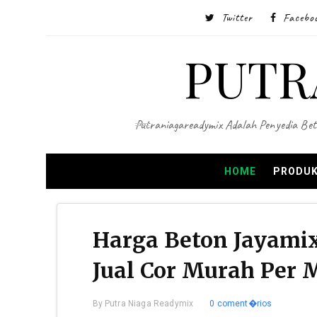
Twitter
Facebo
PUTR
Putraniagareadymix Adalah Penyedia Bet
HOME
PRODUK
Harga Beton Jayam
Jual Cor Murah Per 
By
Putra Niaga Readymix
0 coment�rios