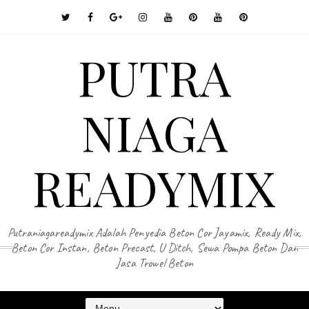
PUTRA
NIAGA
READYMIX
Putraniagareadymix Adalah Penyedia Beton Cor Jayamix, Ready Mix,
Beton Cor Instan, Beton Precast, U Ditch, Sewa Pompa Beton Dan
Jasa Trowel Beton