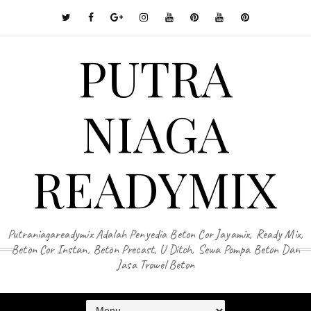
PUTRA
NIAGA
READYMIX
Putraniagareadymix Adalah Penyedia Beton Cor Jayamix, Ready Mix,
Beton Cor Instan, Beton Precast, U Ditch, Sewa Pompa Beton Dan
Jasa Trowel Beton