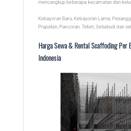
mencangkup beberapa kecamatan dan kelurah
Kebayoran Baru, Kebayoran Lama, Pesanggr
Prapatan, Pancoran, Tebet, Setiabudi dan se
Harga Sewa & Rental Scaffoding Per B
Indonesia