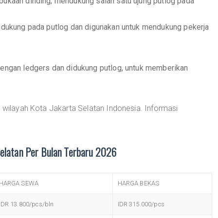
bukaan dinding; mendukung salah satu ujung putlog pada
didukung pada putlog dan digunakan untuk mendukung pekerja
dengan ledgers dan didukung putlog, untuk memberikan
 wilayah Kota Jakarta Selatan Indonesia. Informasi
Selatan Per Bulan Terbaru 2026
HARGA SEWA
HARGA BEKAS
IDR 13.800/pcs/bln
IDR 315.000/pcs