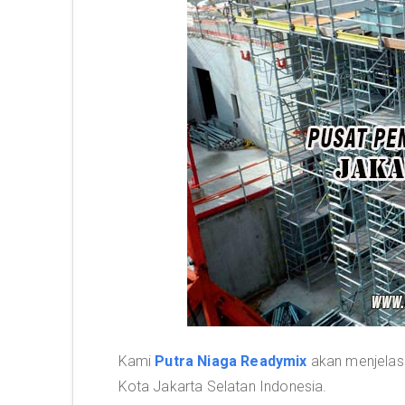
Kami
Putra Niaga Readymix
akan menjelask
Kota Jakarta Selatan Indonesia.