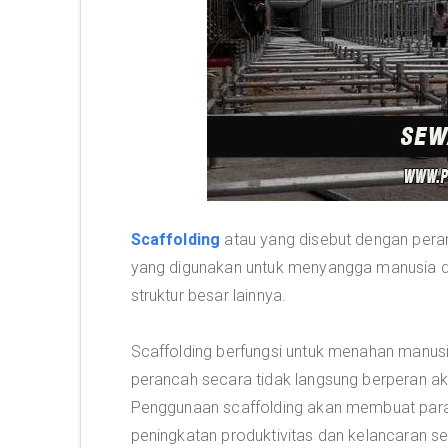
Scaffolding
atau yang disebut dengan peran
yang digunakan untuk menyangga manusia da
struktur besar lainnya.
Scaffolding berfungsi untuk menahan manusia
perancah secara tidak langsung berperan ak
Penggunaan scaffolding akan membuat para
peningkatan produktivitas dan kelancaran s