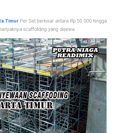
ta Timur
Per Set berkisar antara Rp.50.000 hingga
banyaknya scaffolding yang disewa.