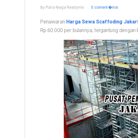
By
Putra Niaga Readymix
0 coment�rios
Penawaran
Harga Sewa Scaffoding Jakar
Rp.60.000 per bulannya, tergantung dengan 