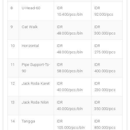
8
U-Head-60
IDR
IDR
10.400/pcs/bln
92.000/pcs
9
Cat Walk
IDR
IDR
48.000/pcs/bln
300.000/pcs
10
Horizontal
IDR
IDR
48.000/pcs/bln
275.000/pcs
11
Pipe Support-Ts-
IDR
IDR
90
58.000/pcs/bln
400.000/pcs
12
Jack Roda Karet
IDR
IDR
40.000/pcs/bln
230.000/pcs
13
Jack Roda Nilon
IDR
IDR
40.000/pcs/bln
350.000/pcs
14
Tangga
IDR
IDR
105.000/pcs/bln
850.000/pcs