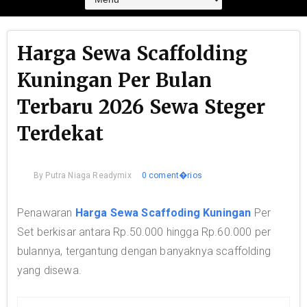
Harga Sewa Scaffolding
Kuningan Per Bulan
Terbaru 2026 Sewa Steger
Terdekat
By
Putra Niaga Readymix
0 coment�rios
Penawaran
Harga Sewa Scaffoding Kuningan
Per
Set berkisar antara Rp.50.000 hingga Rp.60.000 per
bulannya, tergantung dengan banyaknya scaffolding
yang disewa.