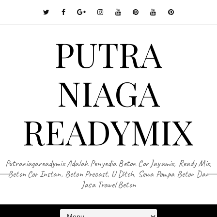
PUTRA
NIAGA
READYMIX
Putraniagareadymix Adalah Penyedia Beton Cor Jayamix, Ready Mix,
Beton Cor Instan, Beton Precast, U Ditch, Sewa Pompa Beton Dan
Jasa Trowel Beton