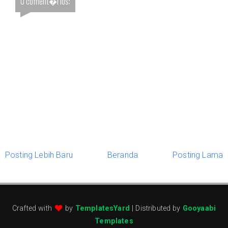
0 coment�rios:
Posting Lebih Baru
Beranda
Posting Lama
Crafted with
by
TemplatesYard
| Distributed by
Gooyaabi
Templates