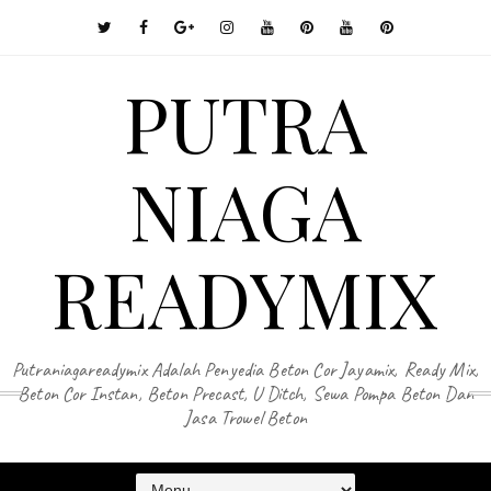
PUTRA
NIAGA
READYMIX
Putraniagareadymix Adalah Penyedia Beton Cor Jayamix, Ready Mix,
Beton Cor Instan, Beton Precast, U Ditch, Sewa Pompa Beton Dan
Jasa Trowel Beton